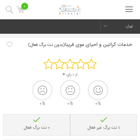
0
تهران
خدمات کراتین و احیای موی فریبا
(بدون نت برگ فعال)
0
از 0 رای
0
%
0
%
0
%
1 نت برگ غیر فعال
0 نت برگ فعال