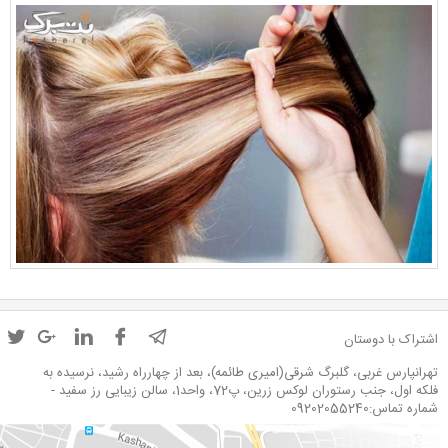
اشتراک با دوستان
تهرانپارس غربی، گلبرگ شرقی(امیری طائمه)، بعد از چهارراه رشید، نرسیده به
فلکه اول، جنب رستوران لوکس زرین، پ72، واحد1، سالن زیبایی رز سفید -
شماره تماس:09202055240