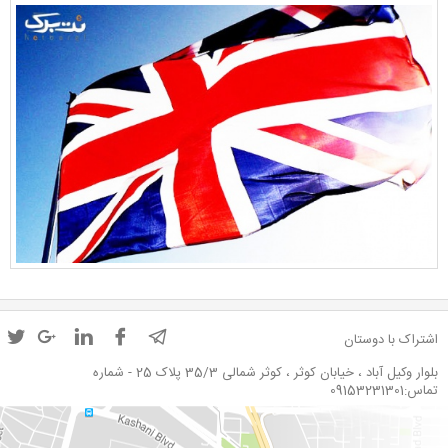
اشتراک با دوستان
بلوار وکیل آباد ، خیابان کوثر ، کوثر شمالی 35/3 پلاک 25 - شماره
تماس:09153231301