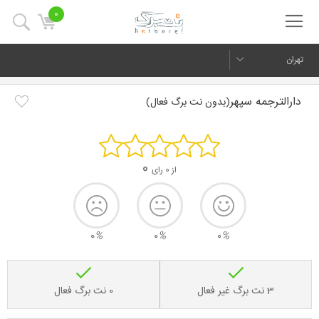
0
تهران
دارالترجمه سپهر
(بدون نت برگ فعال)
0
از 0 رای
0
%
0
%
0
%
3 نت برگ غیر فعال
0 نت برگ فعال