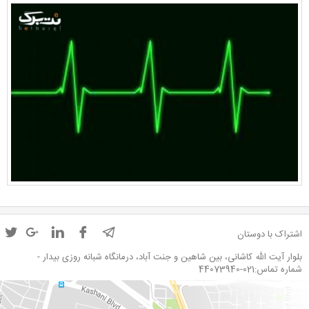
اشتراک با دوستان
بلوار آیت الله کاشانی، بین شاهین و جنت آباد، درمانگاه شبانه روزی بیدار -
شماره تماس:021-44073940