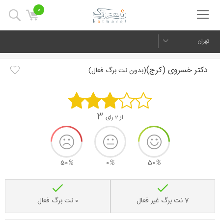
0
تهران
دکتر خسروی (کرج)
(بدون نت برگ فعال)
3
از 2 رای
50
%
0
%
50
%
7 نت برگ غیر فعال
0 نت برگ فعال