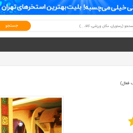
جستجو
 فعال)