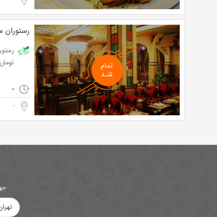
-
رستوران س
تومان با 50% تخفیف و پرداخت ت
0
-
جهت
تهران