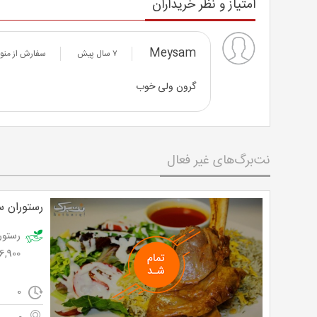
امتیاز و نظر خریداران
Meysam
۷ سال پیش
سفارش از منوی 1 رستوران سنتی شهربانو به ارزش 19,200 تومان با 50% تخفیف و پرداخت تن
گرون ولی خوب
نت‌برگ‌های غیر فعال
رستوران س
6,900 تومان
0