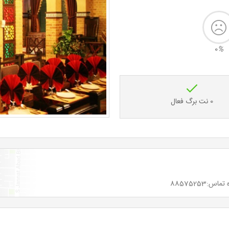
0
%
0 نت برگ فعال
88575253