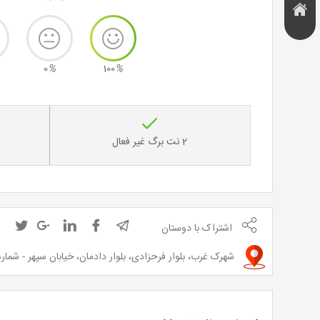
هتل و
تخفیف
اقامتگاه
0
%
100
%
2 نت برگ غیر فعال
اشتراک با دوستان
شهرک غرب، بلوار فرحزادی، بلوار دادمان، خیابان سپهر - شماره تماس: