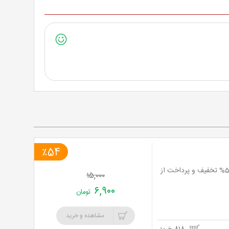
٪54
رستوران سنتی شهربانو با سالادبار و 3 منوی متفاوت از غذاهای لذیذ و موسیقی زنده تا 54% تخفیف و پرداخت از
۱۵,۰۰۰
۶,۹۰۰
تومان
مشاهده و خرید