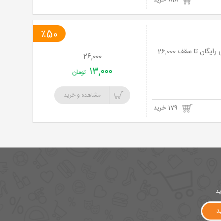
818 خرید
٪50
رستوران سنتی شهربانو با منوی باز غذاهای لذیذ واقع در شهرک غرب با پارکینگ اختصاصی رایگان تا سقف 26,000
۲۶,۰۰۰
۱۳,۰۰۰
تومان
مشاهده و خرید
179 خرید
ید
د