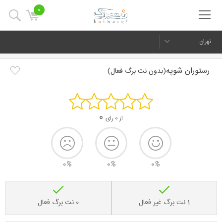
0
تهران
رستوران شوپه
(بدون نت برگ فعال)
0
از 0 رای
0
%
0
%
0
%
1 نت برگ غیر فعال
0 نت برگ فعال