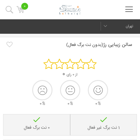
0
تهران
سالن زیبایی رژ
(بدون نت برگ فعال)
0
از 0 رای
0
%
0
%
0
%
1 نت برگ غیر فعال
0 نت برگ فعال