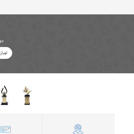
جهت
تهران