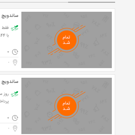
ساندویچ 
فقط ی
با 44% تخفیف و پرداخت تنها 4,088 تومان به جای 7,300 تومان
0
-
ساندویچ 
پرداخت تنها 4,234 
0
-