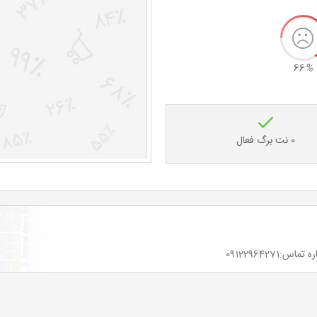
66
%
0 نت برگ فعال
0912296427