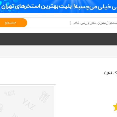
جستجو
گ فعال)