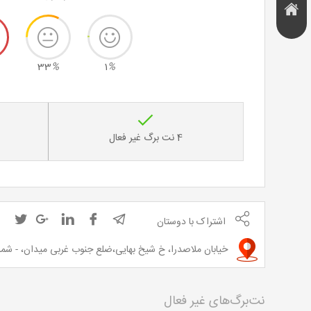
هتل و
تخفیف
اقامتگاه
33
%
1
%
4 نت برگ غیر فعال
اشتراک با دوستان
خیابان ملاصدرا، خ شیخ بهایی،ضلع جنوب غربی میدان، - شماره تماس:1
نت‌برگ‌های غیر فعال