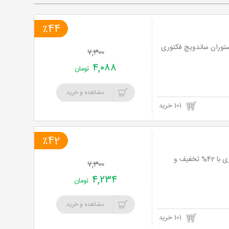
٪44
ستوران ساندویچ فکتوری
۷,۳۰۰
۴,۰۸۸
تومان
مشاهده و خرید
101 خرید
٪42
روز سوم افتتاحیه: فقط یکصد ساندویچ اسپیشیال ملبورن در شعبه سئول ساندویچ فکتوری با 42% تخفیف و
۷,۳۰۰
۴,۲۳۴
تومان
مشاهده و خرید
101 خرید