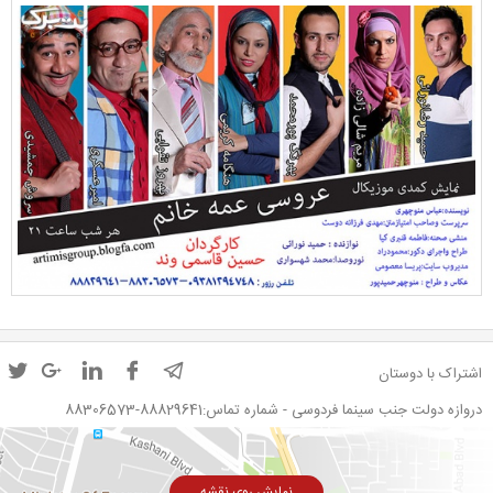
اشتراک با دوستان
دروازه دولت جنب سینما فردوسی - شماره تماس:88829641-88306573
نمایش روی نقشه