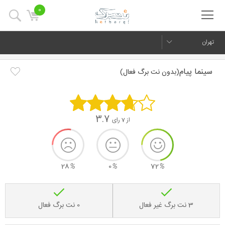
0
تهران
سینما پیام
(بدون نت برگ فعال)
3.7
از 7 رای
28
%
0
%
72
%
3 نت برگ غیر فعال
0 نت برگ فعال