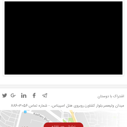
اشتراک با دوستان
میدان ولیعصر،بلوار کشاورز،روبروی هتل اسپیناس، - شماره تماس:88603056
نمایش روی نقشه