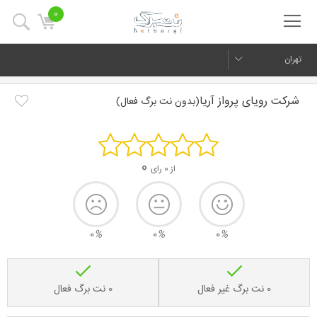
0
تهران
شرکت رویای پرواز آریا
(بدون نت برگ فعال)
0
از 0 رای
0
%
0
%
0
%
0 نت برگ غیر فعال
0 نت برگ فعال