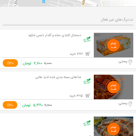
نت‌برگ‌های غیر فعال
دستمال کاغذی ساده و گلدار دلسی شکوه
772 خرید
پستی
۷,۷۰۰
تومان
٪30
۱۱,۰۰۰
غذاهای بسته بندی شده لذیذ هانی
305 خرید
پستی
۵,۳۶۰
تومان
٪20
۶,۷۰۰