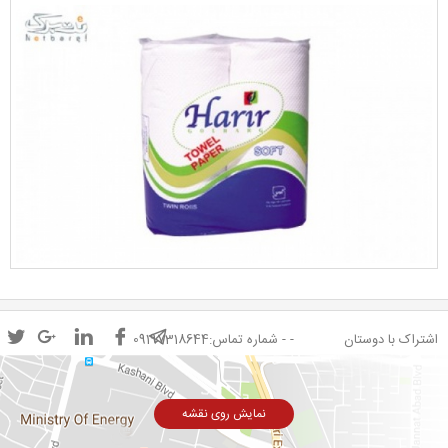
اشتراک با دوستان
- - شماره تماس:09197318644
نمایش روی نقشه