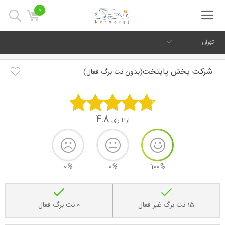
0
تهران
شرکت پخش پایتخت
(بدون نت برگ فعال)
4.8
از 4 رای
0
%
0
%
100
%
15 نت برگ غیر فعال
0 نت برگ فعال