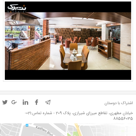
اشتراک با دوستان
خیابان مطهری، تقاطع میرزای شیرازی، پلاک 209 - شماره تماس:021-
88556035