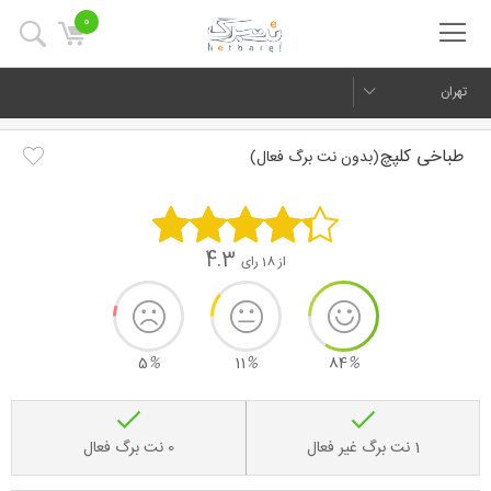
0
تهران
طباخی کلپچ
(بدون نت برگ فعال)
4.3
از 18 رای
5
%
11
%
84
%
1 نت برگ غیر فعال
0 نت برگ فعال