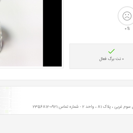
0
%
0 نت برگ فعال
2 - شماره تماس:0921-2356812