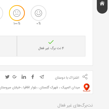
هتل و
تخفیف
اقامتگاه
100
%
0
%
4 نت برگ غیر فعال
اشتراک با دوستان
میدان المپیک ، شهرک گلستان ، بلوار اقاقیا ، خیابان سروستان سوم غربی ، پلاک 81 ، واحد 
نت‌برگ‌های غیر فعال