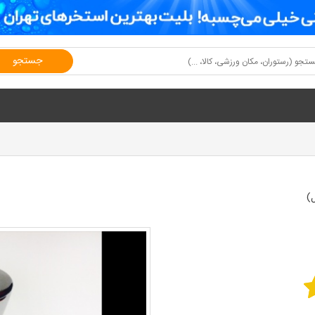
جستجو
)