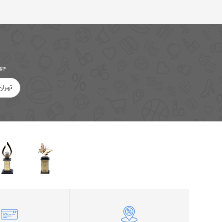
جهت
تهران