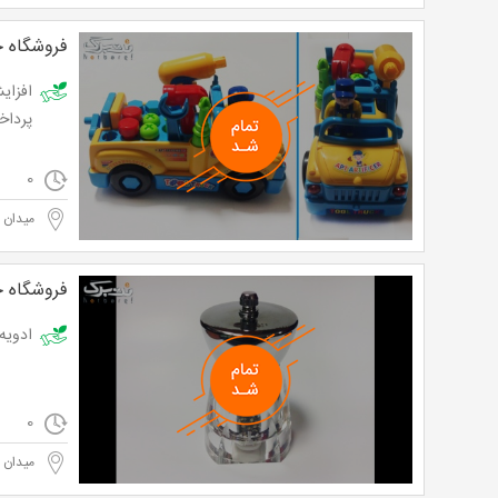
فروشگاه خ
پرداخت تنها 55000 ت
0
میدان ا
فروشگاه خ
ادویه ساب طر
0
میدان ا