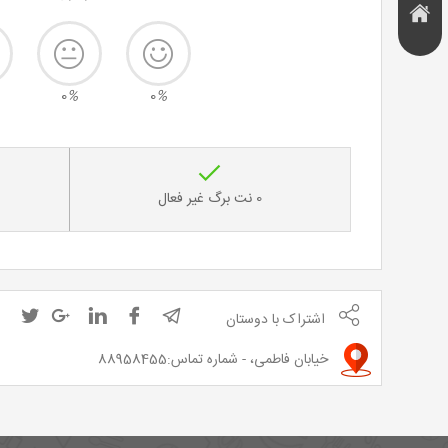
هتل و
تخفیف
اقامتگاه
0
%
0
%
0 نت برگ غیر فعال
اشتراک با دوستان
خیابان فاطمی، - شماره تماس:88958455