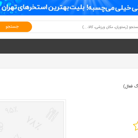
جستجو
گ فعال)