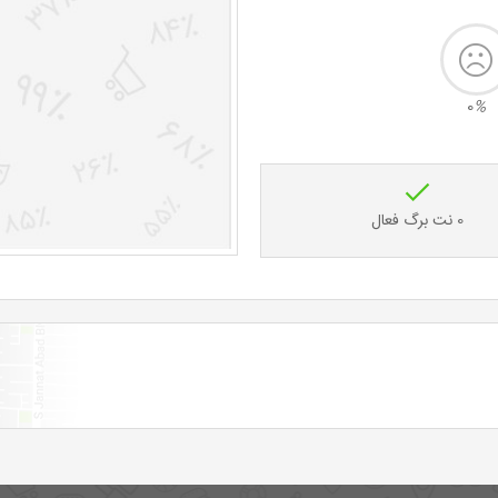
0
%
0 نت برگ فعال