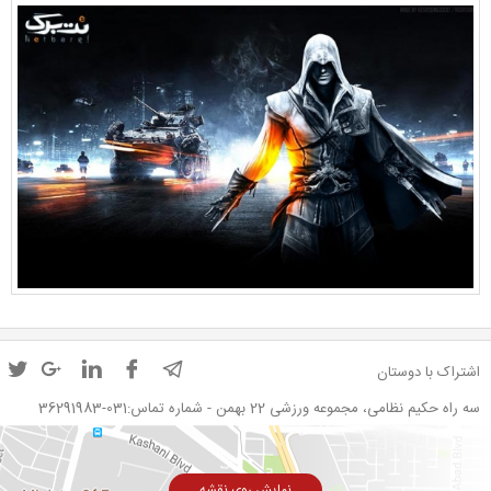
اشتراک با دوستان
سه راه حکیم نظامی، مجموعه ورزشی 22 بهمن - شماره تماس:031-36291983
نمایش روی نقشه