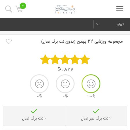
0
تهران
مجموعه ورزشی 22 بهمن
(بدون نت برگ فعال)
5
از 2 رای
0
%
0
%
100
%
2 نت برگ غیر فعال
0 نت برگ فعال