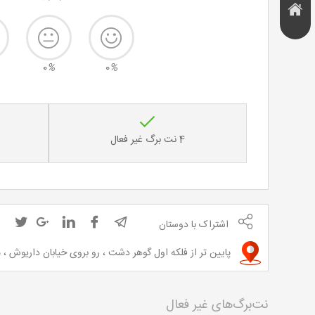
هتل و
تخفیف
اقامتگاه
0
%
0
%
4 نت برگ غیر فعال
اشتراک با دوستان
پایین تر از فلکه اول گوهر دشت ، رو بروی خیابان داریوش ، مدرسه
نت‌برگ‌های غیر فعال