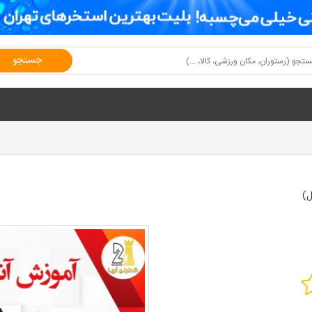
جستجو
ل)