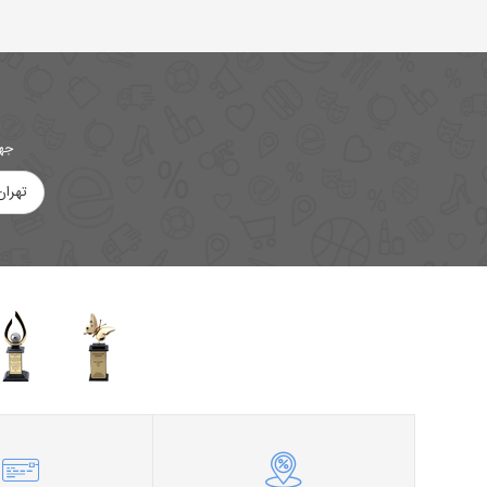
جهت
تهران