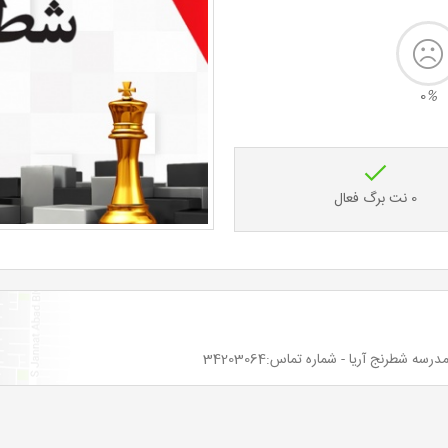
0
%
0 نت برگ فعال
 شطرنج آریا - شماره تماس:34203064