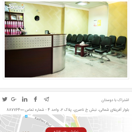
اشتراک با دوستان
بلوار آفریقای شمالی، نبش خ ناصری، پلاک 2، واحد 4 - شماره تماس:88776400
نمایش روی نقشه