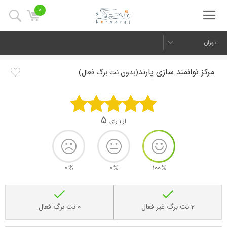
0
تهران
مرکز توانمند سازی پارند
(بدون نت برگ فعال)
5
از 1 رای
0
%
0
%
100
%
2 نت برگ غیر فعال
0 نت برگ فعال