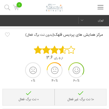
0
تهران
مرکز همایش های پردیس قلهک
(بدون نت برگ فعال)
3.6
از 5 رای
0
%
40
%
60
%
10 نت برگ غیر فعال
0 نت برگ فعال