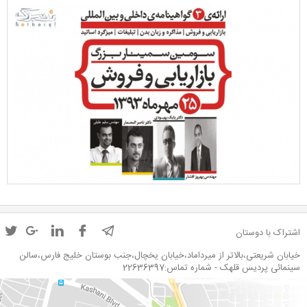
اشتراک با دوستان
خیابان شریعتی،بالاتر از میرداماد،خیابان یخچال،جنب بوستان خلیج فارس،سالن
سینمائی پردیس قلهک - شماره تماس:22636397