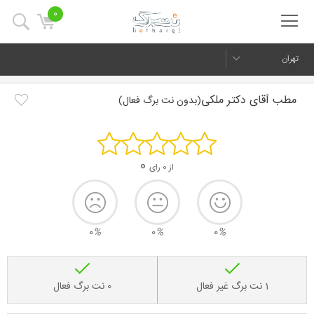
0
تهران
مطب آقای دکتر ملکی
(بدون نت برگ فعال)
0
از 0 رای
0
%
0
%
0
%
1 نت برگ غیر فعال
0 نت برگ فعال