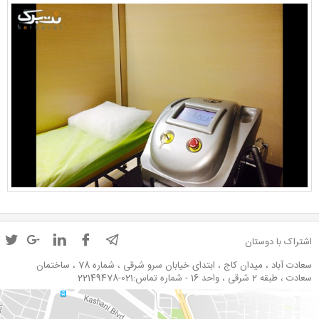
اشتراک با دوستان
سعادت آباد ، میدان کاج ، ابتدای خیابان سرو شرقی ، شماره 78 ، ساختمان
سعادت ، طبقه 2 شرقی ، واحد 16 - شماره تماس:021-22149478