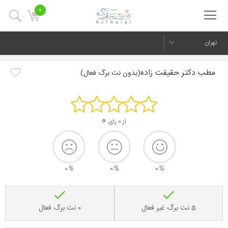
0
تهران
مطب دکتر حقیقت زاده
(بدون نت برگ فعال)
0
از 0 رای
0
%
0
%
0
%
5 نت برگ غیر فعال
0 نت برگ فعال