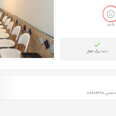
100
%
0 نت برگ فعال
88684698