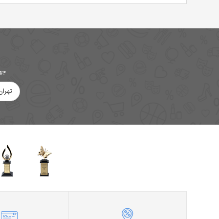
جهت
تهران