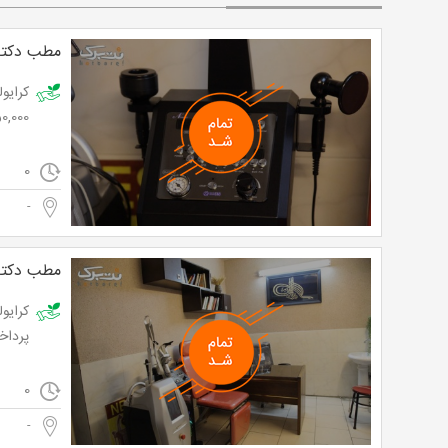
مطب دکتر
350,000 ت
0
-
مطب دکتر
پرداخت از 0
0
-