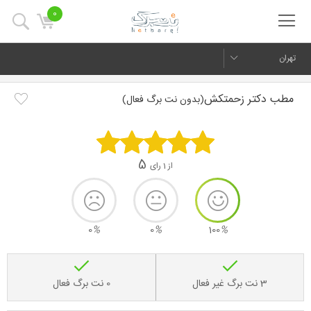
0
تهران
مطب دکتر زحمتکش
(بدون نت برگ فعال)
5
از 1 رای
0
%
0
%
100
%
3 نت برگ غیر فعال
0 نت برگ فعال