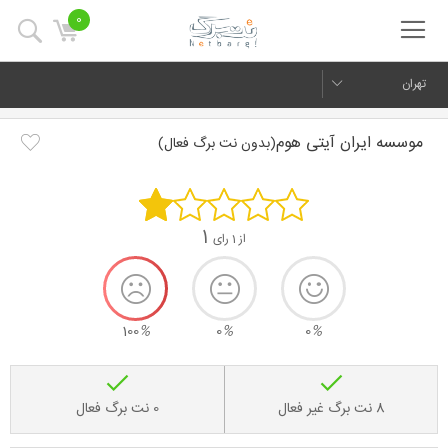
0
تهران
موسسه ایران آیتی هوم
(بدون نت برگ فعال)
1
از 1 رای
100
%
0
%
0
%
8 نت برگ غیر فعال
0 نت برگ فعال