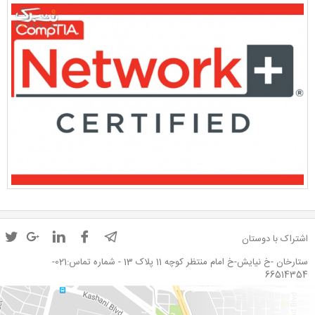
اشتراک با دوستان
ستارخان -خ نیایش-خ امام منتظر کوچه 11 پلاک 13 - شماره تماس:021-
66514354