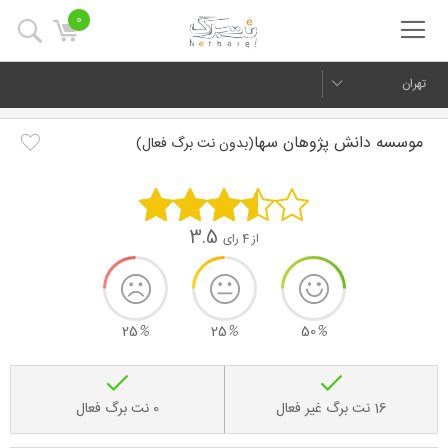
0
تهران
موسسه دانش پژوهان سها
(بدون نت برگ فعال)
3.5
از 4 رای
25
%
25
%
50
%
16 نت برگ غیر فعال
0 نت برگ فعال