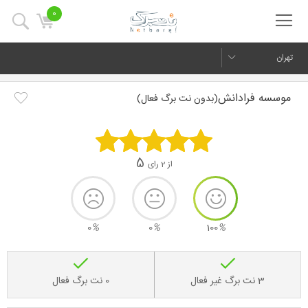
0
تهران
موسسه فرادانش
(بدون نت برگ فعال)
5
از 2 رای
0
%
0
%
100
%
3 نت برگ غیر فعال
0 نت برگ فعال