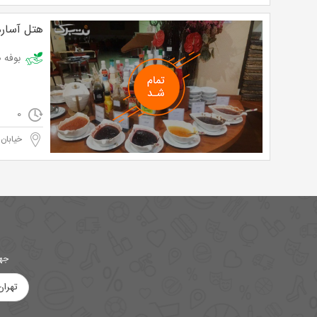
هتل آساره
بوفه صبحانه در ه
0
خیابان 
جهت
تهران