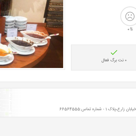
0
%
0 نت برگ فعال
- شماره تماس:66564555