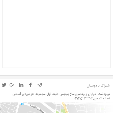
اشتراک با دوستان
مینودشت،خیابان ولیعصر،پاساژ پردیس،طبقه اول،مجموعه هوانوردی آسمان -
شماره تماس:01745231302