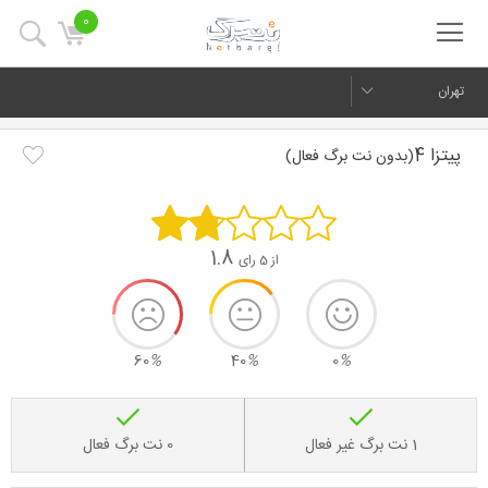
0
تهران
پیتزا 4
(بدون نت برگ فعال)
1.8
از 5 رای
60
%
40
%
0
%
1 نت برگ غیر فعال
0 نت برگ فعال