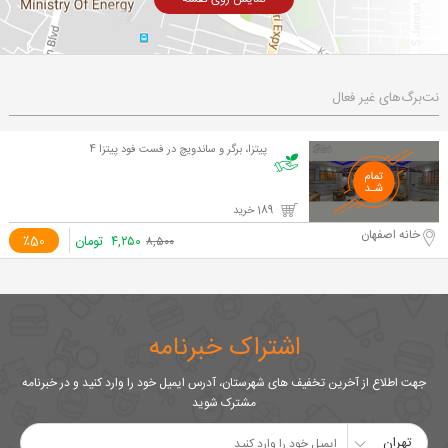
نت‌برگ‌های غیر فعال
پیتزا، برگر و ساندویچ در فست فود پیتزا 4
189 خرید
خانه اصفهان
۴,۲۵۰
تومان
٪50
۸,۵۰۰
اشتراک خبرنامه
جهت اطلاع از آخرین تخفیف های شهرستان، آدرس ایمیل خود را وارد کنید و در خبرنامه
مشترک شوید
تهران