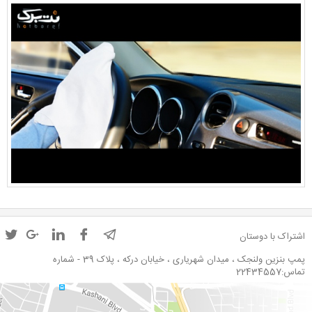
اشتراک با دوستان
پمپ بنزین ولنجک ، میدان شهریاری ، خیابان درکه ، پلاک 39 - شماره
تماس:22434557