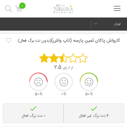
0
تهران
کارواش پاکان ثمین پارسه (تاپ واش)
(بدون نت برگ فعال)
2.5
از 2 رای
50
%
0
%
50
%
4 نت برگ غیر فعال
0 نت برگ فعال