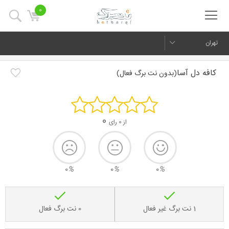
0
تهران
کافه دل آسا
(بدون نت برگ فعال)
0
از 0 رای
0
%
0
%
0
%
1 نت برگ غیر فعال
0 نت برگ فعال