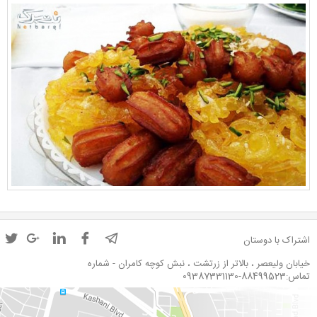
اشتراک با دوستان
خیابان ولیعصر ، بالاتر از زرتشت ، نبش کوچه کامران - شماره
تماس:88499523-09387331130