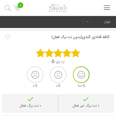
0
تهران
کافه قنادی کندی
(بدون نت برگ فعال)
5
از 1 رای
0
%
0
%
100
%
1 نت برگ غیر فعال
0 نت برگ فعال