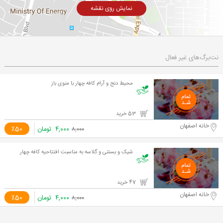
نمایش روی نقشه
نت‌برگ‌های غیر فعال
محیط دنج و آرام کافه چهار با منوی باز
53 خرید
خانه اصفهان
۴,۰۰۰
تومان
٪50
۸,۰۰۰
شیک و بستنی و گلاسه به مناسبت افتتاحیه کافه چهار
47 خرید
خانه اصفهان
۴,۰۰۰
تومان
٪50
۸,۰۰۰