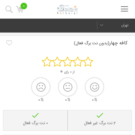
0
تهران
کافه چهار
(بدون نت برگ فعال)
0
از 0 رای
0
%
0
%
0
%
2 نت برگ غیر فعال
0 نت برگ فعال