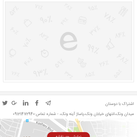
اشتراک با دوستان
میدان ونک،انتهای خیابان ونک،پاساژ آینه ونک، - شماره تماس:09121472940
نمایش روی نقشه