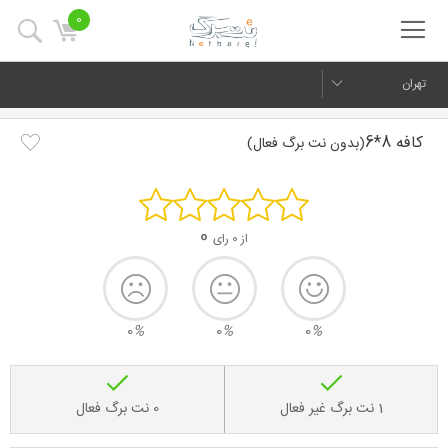
0
تهران
کافه 8*6
(بدون نت برگ فعال)
0
از 0 رای
0
%
0
%
0
%
1 نت برگ غیر فعال
0 نت برگ فعال