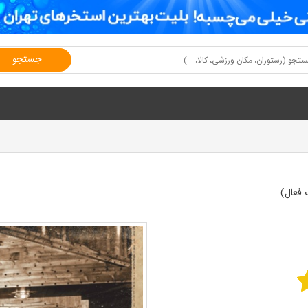
جستجو
 فعال)