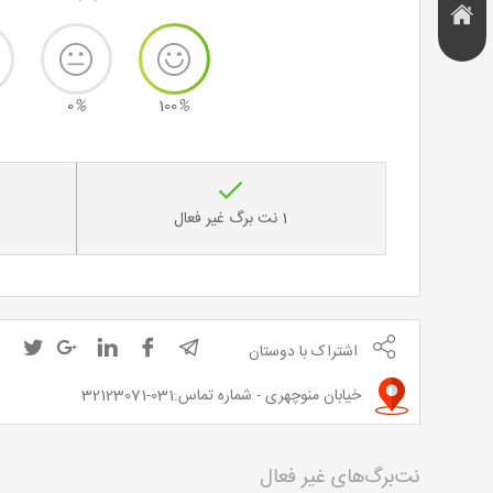
هتل و
تخفیف
اقامتگاه
0
%
100
%
1 نت برگ غیر فعال
اشتراک با دوستان
خیابان منوچهری - شماره تماس:031-32123071
نت‌برگ‌های غیر فعال