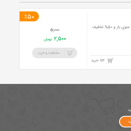
٪50
مهمانی طعم ها و لحظات صمیمانه در کافی شاپ ستاره شب (خیابان منوچهری اصفهان) با منوی باز و 50% تخفیف
۵,۰۰۰
۲,۵۰۰
تومان
مشاهده و خرید
83 خرید
ید
د