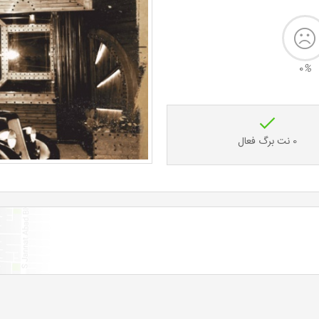
0
%
0 نت برگ فعال