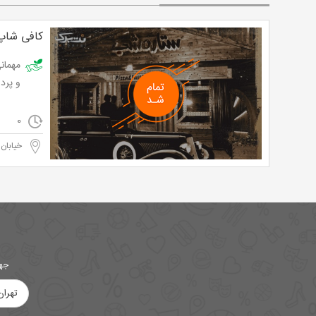
کافی شاپ
و پرداخت تنها 00
0
خیابان 
جهت
تهران