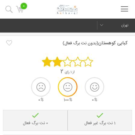
0
تهران
کبابی کوهستان
(بدون نت برگ فعال)
2
از 1 رای
0
%
100
%
0
%
1 نت برگ غیر فعال
0 نت برگ فعال