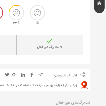
هتل و
تخفیف
اقامتگاه
33
%
1
%
9 نت برگ غیر فعال
اشتراک با دوستان
جردن ، کوچه بابک بهرامی ، پلاک 7 ، طبقه 5 ، واحد 10 - شماره تماس:88658908
نت‌برگ‌های غیر فعال