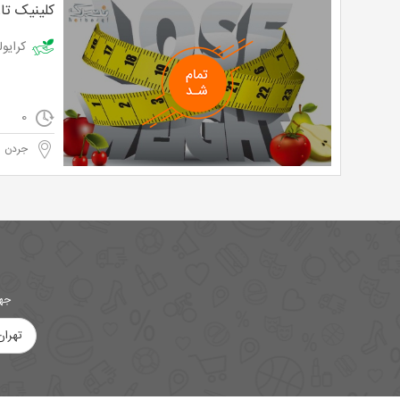
کلینیک تا
کرایولیپولیز د
0
جردن
جهت
تهران