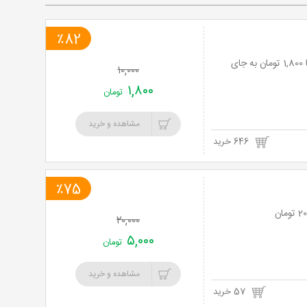
٪82
لیزر موهای زائد با دستگاه elight در کلینیک لیزر تارین تک با 82% تخفیف و پرداخت تنها 1,800 تومان به جای
۱۰,۰۰۰
۱,۸۰۰
تومان
مشاهده و خرید
646 خرید
٪75
۲۰,۰۰۰
۵,۰۰۰
تومان
مشاهده و خرید
57 خرید