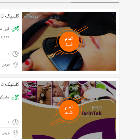
کلینیک تا
10,000 توما
0
جردن
کلینیک تا
مانیکور در کلی
0
جردن