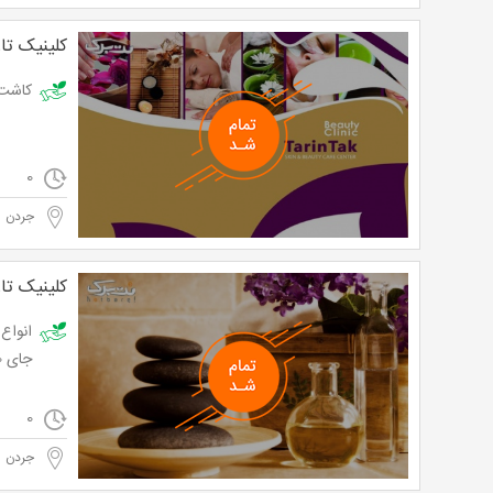
کلینیک تا
کاشت و ترم
0
جردن
کلینیک تا
جای 90,000 تومان
0
جردن