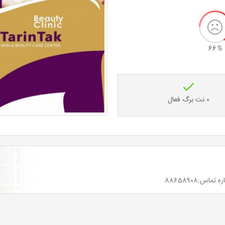
66
%
0 نت برگ فعال