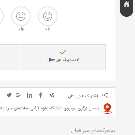
هتل و
تخفیف
اقامتگاه
0
%
0
%
2 نت برگ غیر فعال
اشتراک با دوستان
خیابان زرگری، روبروی دانشگاه علوم قرآنی، ساختمان میرداماد1، طبقه 3، واحد 7 - شماره تماس:0711-36261893
نت‌برگ‌های غیر فعال