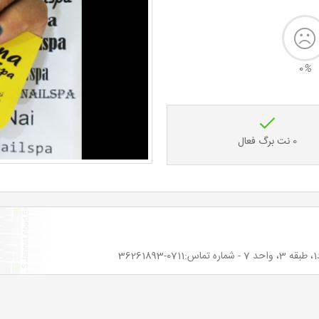
0
%
0 نت برگ فعال