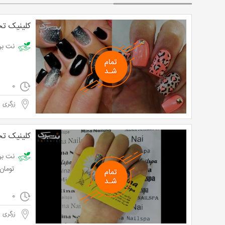
کلینیک تخ
نت برگ آ
0
زرگری
کلینیک تخ
تومان به ج
0
زرگری