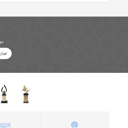
جهت
تهران