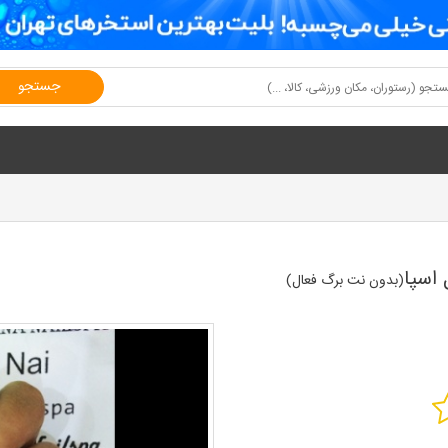
جستجو
اسپا
(بدون نت برگ فعال)