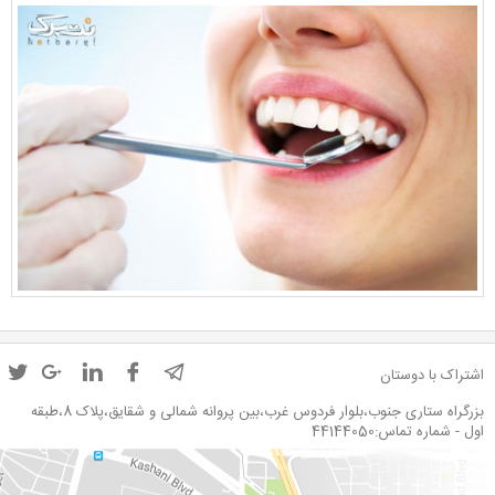
اشتراک با دوستان
بزرگراه ستاری جنوب،بلوار فردوس غرب،بین پروانه شمالی و شقایق،پلاک 8،طبقه
اول - شماره تماس:44144050