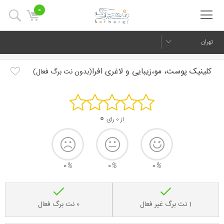
0
تهران
کلینیک پوست، مو،زیبایی و لاغری افرا
(بدون نت برگ فعال)
0
از 0 رای
0
%
0
%
0
%
1 نت برگ غیر فعال
0 نت برگ فعال