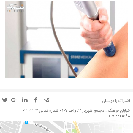
اشتراک با دوستان
خیابان فرهنگ ، مجتمع شهریار 3، واحد 107 - شماره تماس:2202127-
01512221598