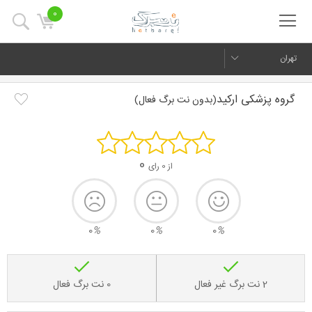
0
تهران
گروه پزشکی ارکید
(بدون نت برگ فعال)
0
از 0 رای
0
%
0
%
0
%
2 نت برگ غیر فعال
0 نت برگ فعال