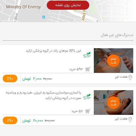
نمایش روی نقشه
نت‌برگ‌های غیر فعال
لیزر XPL موهای زائد در گروه پزشکی ارکید
593 خرید
هفت تیر
۲,۰۰۰
تومان
٪90
۲۰,۰۰۰
پاکسازی،جوانسازی،میکرودرم ابریژن ،هیدرودرم و ویتامینه
صورت در گروه پزشکی ارکید
52 خرید
هفت تیر
۲۰,۰۰۰
تومان
٪90
۲۰۰,۰۰۰