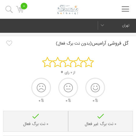
0
تهران
گل فروشی آرامیس
(بدون نت برگ فعال)
0
از 0 رای
0
%
0
%
0
%
0 نت برگ غیر فعال
0 نت برگ فعال