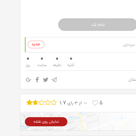
مرزداران
0
0
0
0
ثانیه
دقیقه
ساعت
روز
ستان
1.7
5
از 3 رای
نمایش روی نقشه