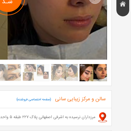
Next
هتل و
تخفیف
اقامتگاه
سالن و مرکز زیبایی سانی
(صفحه اختصاصی فروشنده)
مرزداران نرسیده به اشرفی اصفهانی پلاک ۲۲۷ طبقه ۵ واحد ۱۰ - شماره تماس:09123457917,02144291766