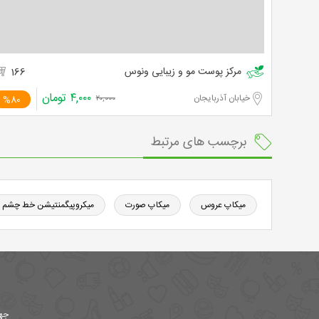
مرکز پوست مو و زیبایی ونوس
166
۴,۰۰۰
تومان
خیابان آذربایجان
%80
۲۰,۰۰۰
برچسب های مرتبط
میکاپ عروس
میکاپ صورت
میکروپیگمنتیشن خط چشم
جهت