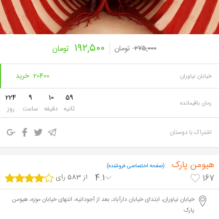
۱۹۲,۵۰۰
۲۷۵,۰۰۰
تومان
تومان
20400 خرید
خیابان نیاوران
224
9
10
58
زمان باقیمانده
ثانیه
دقیقه
ساعت
روز
اشتراک با دوستان
هیومن پارک
(صفحه اختصاصی فروشنده)
4.1
از 583 رای
167
خیابان نیاوران، ابتدای خیابان دارآباد، بعد از آجودانیه، انتهای خیابان موزه، هیومن
پارک