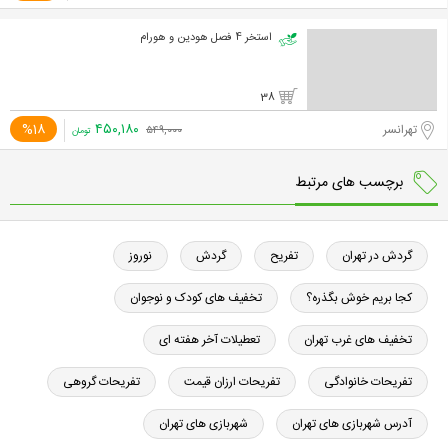
استخر 4 فصل هودین و هورام
38
۴۵۰,۱۸۰
%18
تهرانسر
۵۴۹,۰۰۰
تومان
برچسب های مرتبط
گردش در تهران
تفریح
گردش
نوروز
کجا بریم خوش بگذره؟
تخفیف های کودک و نوجوان
تخفیف های غرب تهران
تعطیلات آخر هفته ای
تفریحات خانوادگی
تفریحات ارزان قیمت
تفریحات گروهی
آدرس شهربازی های تهران
شهربازی های تهران