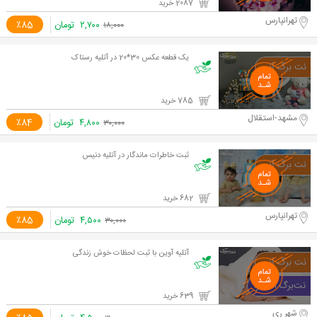
2087 خرید
تهرانپارس
۲,۷۰۰
تومان
٪85
۱۸,۰۰۰
یک قطعه عکس 30*20 در آتلیه رستاک
785 خرید
مشهد-استقلال
۴,۸۰۰
تومان
٪84
۳۰,۰۰۰
ثبت خاطرات ماندگار در آتلیه دنیس
682 خرید
تهرانپارس
۴,۵۰۰
تومان
٪85
۳۰,۰۰۰
آتلیه آوین با ثبت لحظات خوش زندگی
639 خرید
شهر ری