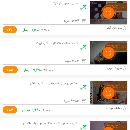
چاپ عکس فتو گراد
11754 خرید
سعادت آباد
۱,۵۰۰
تومان
٪40
۲,۵۰۰
ثبت لحظات ماندگار در آتلیه اریکه
3501 خرید
شهرک غرب
۵,۲۵۰
تومان
٪85
۳۵,۰۰۰
عکاسی و چاپ تخصصی در آتلیه دانش
6353 خرید
تقاطع نواب و آزادی
۱,۹۶۰
تومان
٪86
۱۴,۰۰۰
آتلیه ملودی با ثبت لحظه های به یاد ماندنی