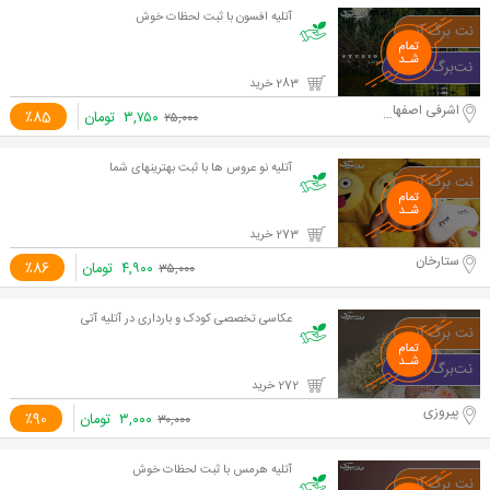
آتلیه افسون با ثبت لحظات خوش
283 خرید
اشرفی اصفهانی
۳,۷۵۰
تومان
٪85
۲۵,۰۰۰
آتلیه نو عروس ها با ثبت بهترینهای شما
273 خرید
ستارخان
۴,۹۰۰
تومان
٪86
۳۵,۰۰۰
عکاسی تخصصی کودک و بارداری در آتلیه آتی
272 خرید
پیروزی
۳,۰۰۰
تومان
٪90
۳۰,۰۰۰
آتلیه هرمس با ثبت لحظات خوش