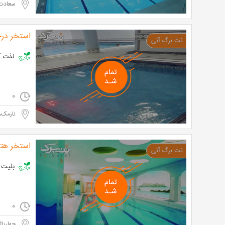
سعادت 
استخر در
لذت آبتنی در اس
0
نارمک، 46 متری شر
استخر هتل
بلیت سانس 
0
چهارباغ