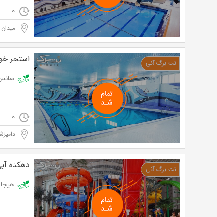
0
میدان پ
استخر خور
سانس آزاد در ا
0
دامپزش
دهکده آب
هیجان و 