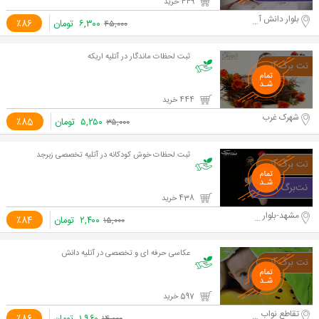
449 خرید
بلوار دانش آموز
۶,۳۰۰
تومان
٪86
۴۵,۰۰۰
ثبت لحظات ماندگار در آتلیه اریکه
444 خرید
شهرک غرب
۵,۲۵۰
تومان
٪85
۳۵,۰۰۰
ثبت لحظات خوش کودکانه در آتلیه تخصصی زبرجد
438 خرید
مشهد-بلوار سازمان آب
۲,۴۰۰
تومان
٪84
۱۵,۰۰۰
عکاسی حرفه ای و تخصصی در آتلیه دانش
597 خرید
تقاطع نواب و آزادی