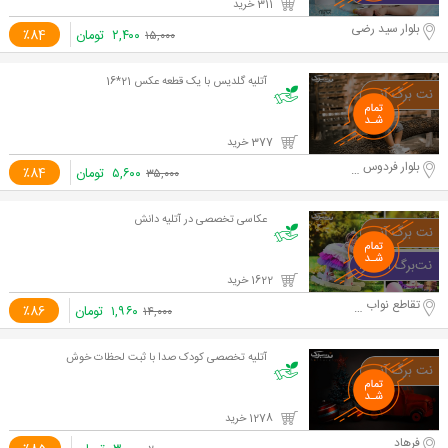
311 خرید
بلوار سید رضی
۲,۴۰۰
تومان
٪84
۱۵,۰۰۰
آتلیه گلدیس با یک قطعه عکس 21*16
377 خرید
بلوار فردوس شرق
۵,۶۰۰
تومان
٪84
۳۵,۰۰۰
عکاسی تخصصی در آتلیه دانش
1622 خرید
تقاطع نواب و آزادی
۱,۹۶۰
تومان
٪86
۱۴,۰۰۰
آتلیه تخصصی کودک صدا با ثبت لحظات خوش
1278 خرید
فرهاد