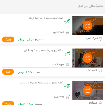
نت‌برگ‌های غیر فعال
ثبت لحظات ماندگار در آتلیه اریکه
3501 خرید
شهرک غرب
۵,۲۵۰
تومان
٪85
۳۵,۰۰۰
عکاسی و چاپ تخصصی در آتلیه دانش
6353 خرید
تقاطع نواب و آزادی
۱,۹۶۰
تومان
٪86
۱۴,۰۰۰
آتلیه ملودی با ثبت لحظه های به یاد ماندنی
1311 خرید
احمدآباد
۴,۵۰۰
تومان
٪85
۳۰,۰۰۰