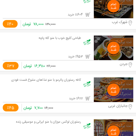
11604 خرید
شهرک غرب
۷۸,۰۰۰
تومان
٪40
۱۳۰,۰۰۰
طباخی کلپچ خوب با منو کله پاچه
1953 خرید
جردن
۱۶,۳۸۰
تومان
٪37
۲۶,۰۰۰
کافه رستوران پالرمو با منو غذاهای متنوع فست فودی
1622 خرید
جانبازان غربی
۷,۷۰۰
تومان
٪45
۱۴,۰۰۰
رستوران لوکس موژان با منو ایرانی و موسیقی زنده