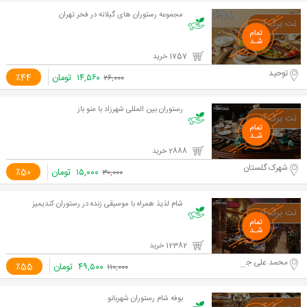
مجموعه رستوران های گیلانه در فخر تهران
1757 خرید
توحید
۱۴,۵۶۰
تومان
٪44
۲۶,۰۰۰
رستوران بین المللی شهرزاد با منو باز
2888 خرید
شهرک گلستان
۱۵,۰۰۰
تومان
٪50
۳۰,۰۰۰
شام لذیذ همراه با موسیقی زنده در رستوران کندیمیز
12382 خرید
محمد علی جناح
۴۹,۵۰۰
تومان
٪55
۱۱۰,۰۰۰
بوفه شام رستوران شهربانو