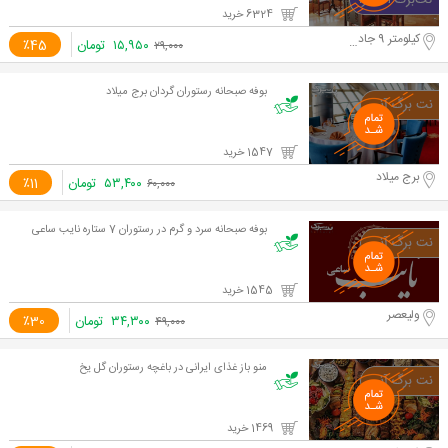
6324 خرید
کیلومتر 9 جاده مخصوص
۱۵,۹۵۰
تومان
٪45
۲۹,۰۰۰
بوفه صبحانه رستوران گردان برج میلاد
1547 خرید
برج میلاد
۵۳,۴۰۰
تومان
٪11
۶۰,۰۰۰
بوفه صبحانه سرد و گرم در رستوران 7 ستاره نایب ساعی
1545 خرید
ولیعصر
۳۴,۳۰۰
تومان
٪30
۴۹,۰۰۰
منو باز غذای ایرانی در باغچه رستوران گل یخ
1469 خرید