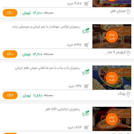
4187 خرید
خیابان ظفر
۱۶,۸۰۰
تومان
٪40
۲۸,۰۰۰
رستوران لوکس مهماندار با منو ایرانی و موسیقی زنده
3698 خرید
کیلومتر 9 جاده مخصوص
۱۶,۲۰۰
تومان
٪40
۲۷,۰۰۰
رستوران ناب بناب با منو غذاهای خوش طعم ایرانی
1997 خرید
پونک
۱۱,۸۸۰
تومان
٪46
۲۲,۰۰۰
رستوران ایتالیایی VIP ظفر
1886 خرید