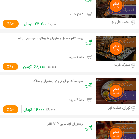
3881 خرید
محمد علی جناح
۴۳,۲۰۰
تومان
٪52
۹۰,۰۰۰
بوفه شام مفصل رستوران شهربانو با موسیقی زنده
2507 خرید
شهرک غرب
۶۶,۰۰۰
تومان
٪40
۱۱۰,۰۰۰
منو غذاهای ایرانی در رستوران رستاک
4507 خرید
تهران، هفت تیر
۱۴,۰۰۰
تومان
٪50
۲۸,۰۰۰
رستوران ایتالیایی VIP ظفر