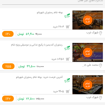
نت‌برگ‌های غیر فعال
بوفه شام رستوران شهربانو
6806 خرید
شهرک غرب
۵۹,۴۰۰
تومان
٪40
۹۹,۰۰۰
رستوران کندیمیز با پکیج غذایی و موسیقی ویژه شام
10658 خرید
محمد علی جناح
۴۹,۵۰۰
تومان
٪55
۱۱۰,۰۰۰
آخرین فرصت خرید: بوفه شام رستوران شهربانو
9905 خرید
شهرک غرب
۷۲,۵۰۰
تومان
٪42
۱۲۵,۰۰۰