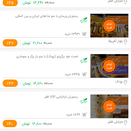
خیابان ظفر
۱۳,۶۴۰
تومان
٪45
۲۴,۸۰۰
رستوران ورسای با منو غذاهای ایرانی و بین المللی
13931 خرید
بلوار آفریقا
۲۱,۲۰۰
تومان
٪47
۴۰,۰۰۰
فست فود برگرینو (پونک) با منو باز برگر و سوخاری
2365 خرید
پونک
۱۴,۸۲۰
تومان
٪43
۲۶,۰۰۰
رستوران ایتالیایی VIP ظفر
1789 خرید
خیابان ظفر
۱۶,۸۰۰
تومان
٪40
۲۸,۰۰۰