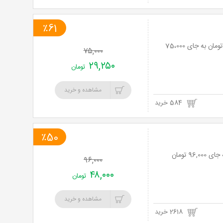
٪61
ماساژ ریلکسی کل بدن در مطب دکتر سلطانی نژاد با 61% تخفیف و پرداخت تنها 29,250 تومان به جای 75،000
۷۵,۰۰۰
۲۹,۲۵۰
تومان
مشاهده و خرید
584 خرید
٪50
۹۶,۰۰۰
۴۸,۰۰۰
تومان
مشاهده و خرید
2618 خرید