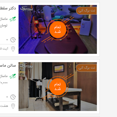
دکتر سلطان
تومان
0
آیت الل
سالن ماساژ
140,000 تو
0
هشت ب