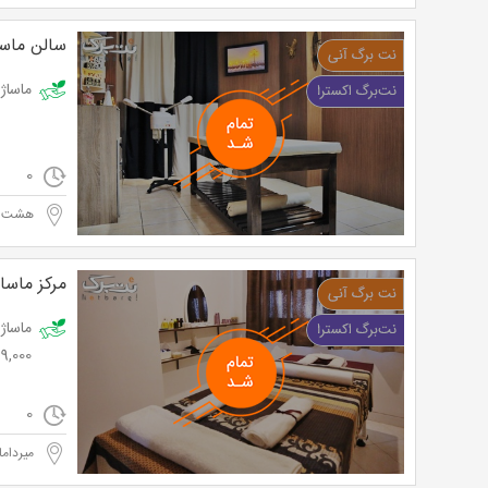
سالن ماساژ
ماساژ تخصصی 
0
هشت ب
مرکز ماساژ
39,000 توم
0
میرداما