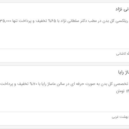
ی نژاد
ه کاشانی
 رایا
مان
هشت غربی