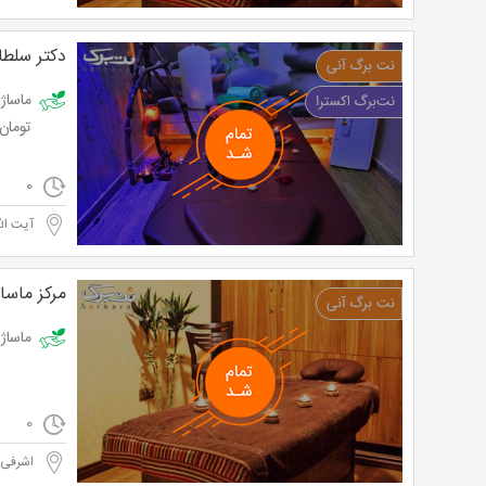
دکتر سلطان
تومان
0
آیت الل
مرکز ماسا
ماساژ ریلکسی
0
اشرفی 