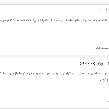
 رایا
کل بدن در سالن ماساژ رایا با 70% تخفیف و پرداخت تنها 36,000 تومان به جای 120,000 تومان
هشت غربی
 فروزان (میرداماد)
ان
د