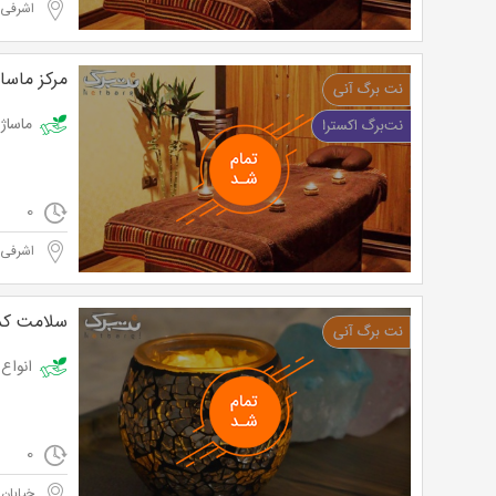
اشرفی 
مرکز ماسا
ماساژ ریلکسی
0
اشرفی 
سلامت کده
انواع ماسا
0
خیابان