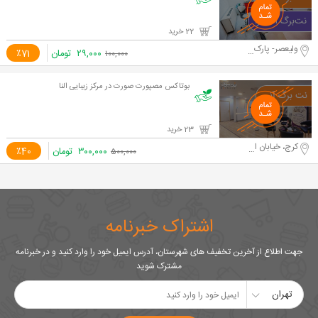
22 خرید
ولیعصر- پارک ملت
۲۹,۰۰۰
تومان
٪71
۱۰۰,۰۰۰
بوتاکس مصپورت صورت در مرکز زیبایی النا
23 خرید
کرج، خیابان اصلی گوهردشت
۳۰۰,۰۰۰
تومان
٪40
۵۰۰,۰۰۰
اشتراک خبرنامه
جهت اطلاع از آخرین تخفیف های شهرستان، آدرس ایمیل خود را وارد کنید و در خبرنامه
مشترک شوید
تهران